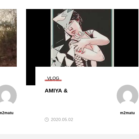
VLOG
2020-05-18/2 Day and D
ay
m2matu
m2matu
2020.05.18