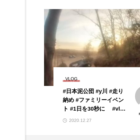
VLOG
り
AMIYA &
ン
o
m2matu
h
2020.05.02
ミ
z