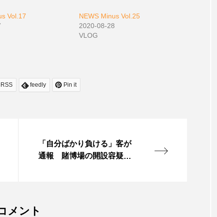
s Vol.17
NEWS Minus Vol.25
7
2020-08-28
VLOG
RSS
feedly
Pin it
「自分ばかり負ける」客が
通報 賭博場の開設容疑で
逮捕：朝日新聞デジタル
コメント