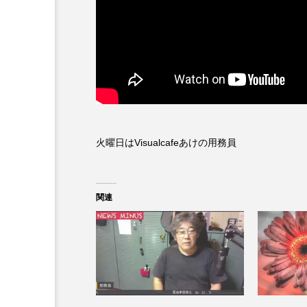
火曜日はVisualcafeあけの用務員
関連