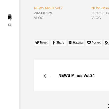
NEWS Minus Vol.7
NEWS Minu
2020-07-29
2020-08-1
松原充久的ココロ
VLOG
VLOG
Tweet
Share
Hatena
Pocket
NEWS Minus Vol.34