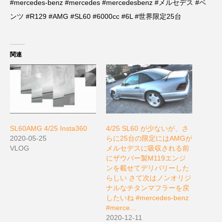
#mercedes-benz #mercedes #mercedesbenz #メルセデス #ベ
ンツ #R129 #AMG #SL60 #6000cc #6L #世界限定25台
関連
SL60AMG 4/25 Insta360
4/25 SL60 が少ないが、さ
2020-05-25
らに25台の限定にはAMGが
VLOG
メルセデスに吸収される前
にザウバー製M119エンジ
ンを載せてデリバリーした
らしい さて次はノンオリジ
ナルなチタンマフラーを戻
したいね #mercedes-benz
#merce…
2020-12-11