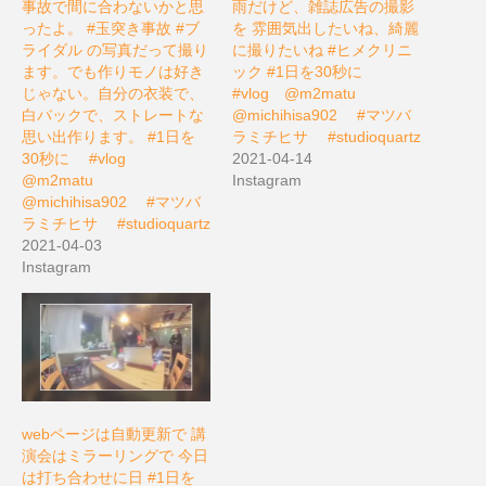
事故で間に合わないかと思
雨だけど、雑誌広告の撮影
ったよ。 #玉突き事故 #ブ
を 雰囲気出したいね、綺麗
ライダル の写真だって撮り
に撮りたいね #ヒメクリニ
ます。でも作りモノは好き
ック #1日を30秒に ⠀
じゃない。自分の衣装で、
#vlog⠀ @m2matu ⠀
白バックで、ストレートな
@michihisa902 ⠀ #マツバ
思い出作ります。 #1日を
ラミチヒサ ⠀ #studioquartz
30秒に ⠀ #vlog⠀
2021-04-14
@m2matu ⠀
Instagram
@michihisa902 ⠀ #マツバ
ラミチヒサ ⠀ #studioquartz
2021-04-03
Instagram
webページは自動更新で 講
演会はミラーリングで 今日
は打ち合わせに日 #1日を