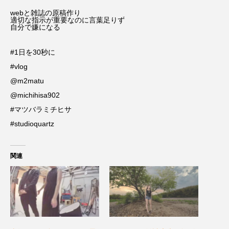
webと雑誌の原稿作り
適切な指示が重要なのに言葉足りず
自分で嫌になる
#1日を30秒に ⠀
#vlog⠀
@m2matu ⠀
@michihisa902 ⠀
#マツバラミチヒサ ⠀
#studioquartz
関連