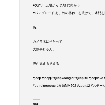
#矢作川 広場から 奥地 に向かう
#パンダロード あ、竹の林ね、を抜けて、水門
あ、
カメラ木に当たって、
大惨事じゃん、
腹が見える見える
‪#jeep #jeepjk #jeepwrangler #jeeplife #jeeplo
#detroittruetrac #愛知MM902 #zeon12 #ステ
関連