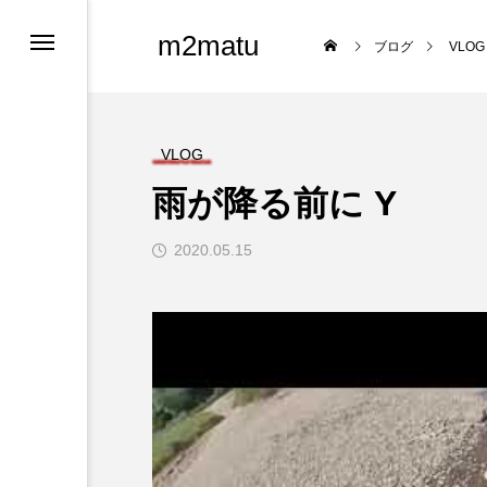
m2matu
ブログ
VLOG
VLOG
雨が降る前に Y
2020.05.15
ロフィール
ツ