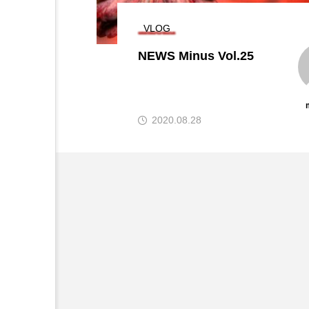
VLOG
ヒ
NEWS Minus Vol.25
#
当
m2matu
2020.08.28
t
#
t