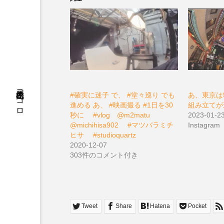
松原充久的ココロ
#確実に迷子 で、 #堂々巡り でも
あ、東京は
進める あ、 #映画撮る #1日を30
組み立てが違
秒に ⠀ #vlog⠀ @m2matu ⠀
2023-01-2
@michihisa902 ⠀ #マツバラミチ
Instagram
ヒサ ⠀ #studioquartz
2020-12-07
303件のコメント付き
Tweet
Share
Hatena
Pocket