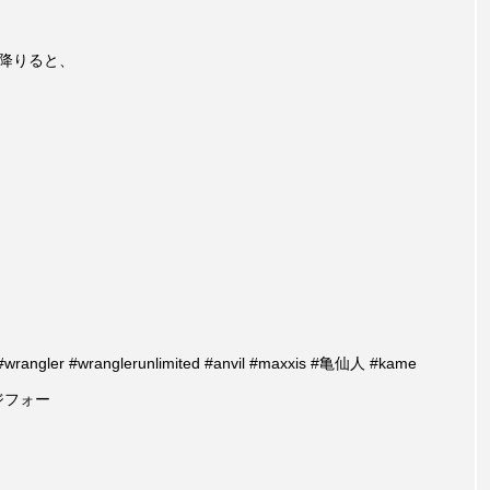
を降りると、
ve #wrangler #wranglerunlimited #anvil #maxxis #亀仙人 #kame
ージフォー‬