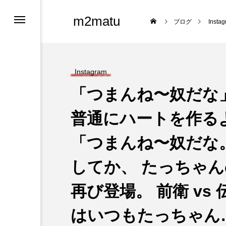
m2matu
ブログ
Insta
Instagram
「つまんね〜奴だな
普通にハートを作る
「つまんね〜奴だな
ロフィール
してか、 たっちゃ
ツ
再び登場。 前衛 v
はいつもたっちゃん