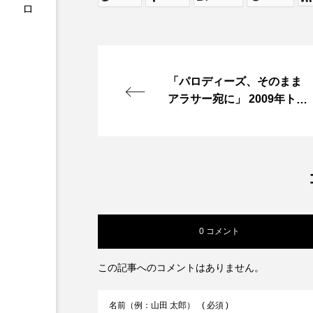
「パロディーズ、そのまま
アラサー宛に」 2009年トリ
エンナーレで発表された一
作。 ギャル文化のパロディ
として、 アラサー世代をタ
ーゲットにしたコンセプ
ト。 評価は賛否両論。 「悪
ノリしすぎ」と言われる一
方、 世代間ギャップや消費
0 コメント
文化への皮…
この記事へのコメントはありません。
名前（例：山田 太郎）
( 必須 )