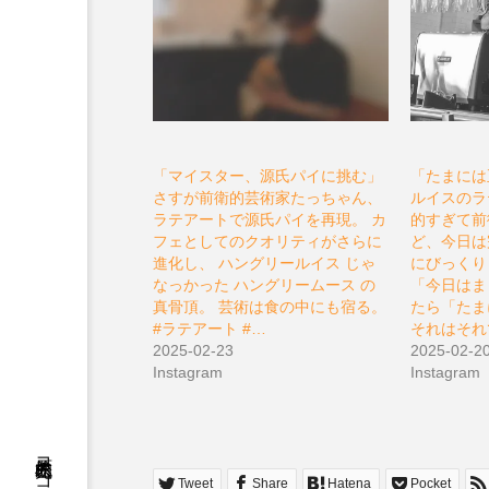
「マイスター、源氏パイに挑む」
「たまには
さすが前衛的芸術家たっちゃん、
ルイスのラ
ラテアートで源氏パイを再現。 カ
的すぎて前
フェとしてのクオリティがさらに
ど、今日は
進化し、 ハングリールイス じゃ
にびっくり
なっかった ハングリームース の
「今日はま
真骨頂。 芸術は食の中にも宿る。
たら「たま
#ラテアート #…
それはそれ
2025-02-23
2025-02-2
Instagram
Instagram
松原充久的ココロ
Tweet
Share
Hatena
Pocket