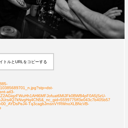
イトルとURLをコピーする
2885-
0385689701_n.jpg?stp=dst-
nt-atl3-
6cZ2AGiqzFWuHh1AHl6MFJofuat6MlJFk0BWB4pF0A5jSzU-
Urs4Q7kNvgHq4CN5&_nc_gid=5599775ff3e043c7b405b57
=00_AYDsPeJ4-Tq3cagbJmsnVYRWnoXLBNcVB-
b