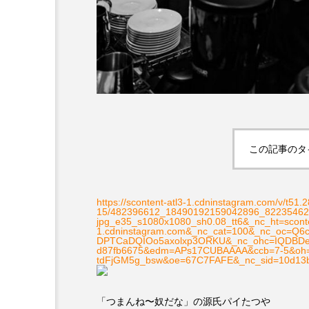
この記事のタ
https://scontent-atl3-1.cdninstagram.com/v/t51.
15/482396612_18490192159042896_822354621
jpg_e35_s1080x1080_sh0.08_tt6&_nc_ht=sconte
1.cdninstagram.com&_nc_cat=100&_nc_oc=Q
DPTCaDQIOo5axolxp3ORKU&_nc_ohc=IQDBDeJ
d87fb6675&edm=APs17CUBAAAA&ccb=7-5&oh
tdFjGM5g_bsw&oe=67C7FAFE&_nc_sid=10d13
「つまんね〜奴だな」の源氏パイたつや