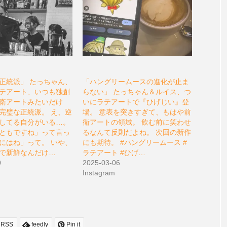
正統派」 たっちゃん、
「ハングリームースの進化が止ま
テアート、いつも独創
らない」 たっちゃん＆ルイス、つ
衛アートみたいだけ
いにラテアートで『ひげじい』登
完璧な正統派。 え、逆
場。 意表を突きすぎて、もはや前
してる自分がいる…。
衛アートの領域。 飲む前に笑わせ
ともですね」って言っ
るなんて反則だよね。 次回の新作
にはね」って。 いや、
にも期待。 #ハングリームース #
で新鮮なんだけ…
ラテアート #ひげ…
0
2025-03-06
Instagram
RSS
feedly
Pin it