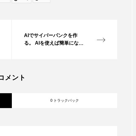
AIでサイバーパンクを作
る。 AIを使えば簡単になる
と思っていたが、 表現をハ
ードにするとコンプライア
ンスに引っかかる。 写真な
らそのまま撮ればいいけ
コメント
ど、 AI生成の世界は意外と
自由度が低くて苦戦する。
自由ってなんだろうと考え
0 トラックバック
る、 今日こ…