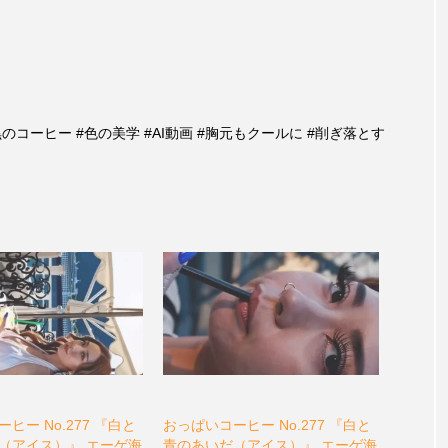
漆黒のコーヒー #色の美学 #AI動画 #胸元もクールに #削ぎ落とす
ヒー No.277 『白と
おっぱいコーヒー No.277 『白と
（アイス）』 エーゲ海
青のあいだ（アイス）』 エーゲ海