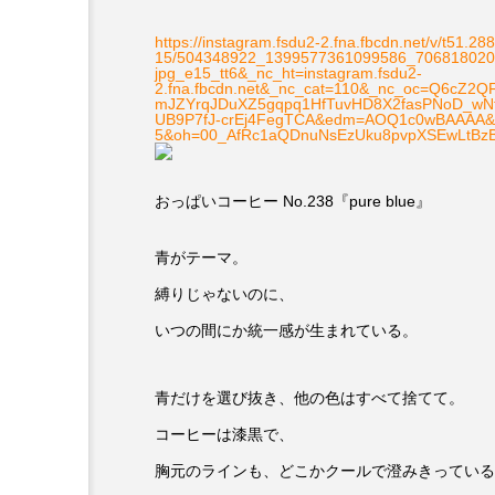
https://instagram.fsdu2-2.fna.fbcdn.net/v/t51.28
15/504348922_1399577361099586_7068180208
jpg_e15_tt6&_nc_ht=instagram.fsdu2-
2.fna.fbcdn.net&_nc_cat=110&_nc_oc=Q6cZ2
mJZYrqJDuXZ5gqpq1HfTuvHD8X2fasPNoD_w
UB9P7fJ-crEj4FegTCA&edm=AOQ1c0wBAAAA&
5&oh=00_AfRc1aQDnuNsEzUku8pvpXSEwLtBz
おっぱいコーヒー No.238『pure blue』
青がテーマ。
縛りじゃないのに、
いつの間にか統一感が生まれている。
青だけを選び抜き、他の色はすべて捨てて。
コーヒーは漆黒で、
胸元のラインも、どこかクールで澄みきっている