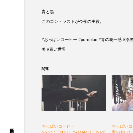
青と黒――
このコントラストが今夜の主役。
#おっぱいコーヒー #pureblue #青の統一感 #
美 #青い世界
関連
おっぱいコーヒー
おっぱいコー
No.247『YOHJI YAMAMOTOのゲ
青のあいだ