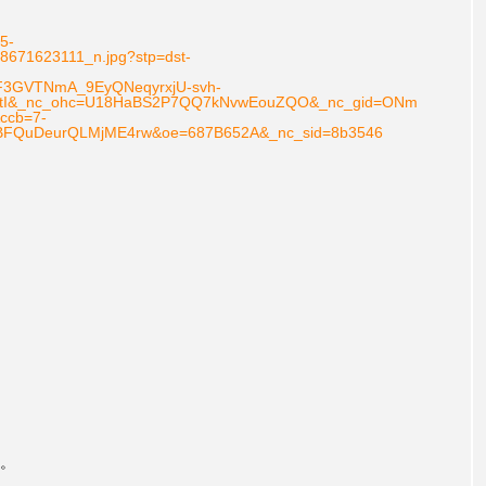
85-
671623111_n.jpg?stp=dst-
QF3GVTNmA_9EyQNeqyrxjU-svh-
NtI&_nc_ohc=U18HaBS2P7QQ7kNvwEouZQO&_nc_gid=ONm
ccb=7-
BFQuDeurQLMjME4rw&oe=687B652A&_nc_sid=8b3546
。