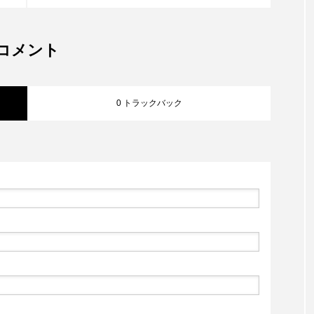
ス。 勝手な想像でトランプ
バーを作ってみた。 もっと
ギラギラ、 もっと悪趣味で
コメント
も良かったのに―― AIは意
外と理性的にまとめてき
た。 でも空間のゴージャス
0 トラックバック
感と、…