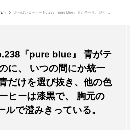
gram
おっぱいコーヒー No.238『pure blue』 青がテーマ。 縛りじゃないのに、 いつの間にか統一感が生まれている。 青だけを選び抜き、他の色はすべて捨てて。 コーヒーは漆黒で、 胸元のラインも、どこかクールで澄みきっている。 青と黒…
38『pure blue』 青がテ
のに、 いつの間にか統一
 青だけを選び抜き、他の色
ーヒーは漆黒で、 胸元の
ールで澄みきっている。