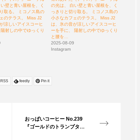
白い壁と青い屋根を、く
の光は、 白い壁と青い屋根を、く
り取る。 ミコノス島の
っきりと切り取る。 ミコノス島の
のテラス。 Miss J2
小さなカフェのテラス。 Miss J2
が涼しいアイスコーヒ
は、氷の音が涼しいアイスコーヒ
 陽射しの中でゆっくり
ーを手に、 陽射しの中でゆっくり
と腰を…
9
2025-08-09
Instagram
RSS
feedly
Pin it
おっぱいコーヒー No.239
『ゴールドのトランプタワ
ー』 金色に輝くペントハウ