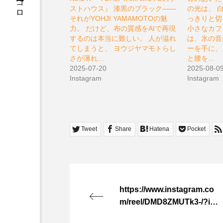
松原充久的ココロ
ストハウス』 漆黒のブラック――
の光は、 
それがYOHJI YAMAMOTOの魅
っきりと切
力。 だけど、布の質感をAIで再現
小さなカフェ
するのは本当に難しい。 人が溢れ
は、氷の音
てしまうと、 ヨウジヤマモトらし
ーを手に、
さが薄れ…
と腰を…
2025-07-20
2025-08-0
Instagram
Instagram
Tweet
Share
Hatena
Pocket
https://www.instagram.co
m/reel/DMD8ZMUTk3-/?igs
h=MTVnaWRubGlieG41OQ