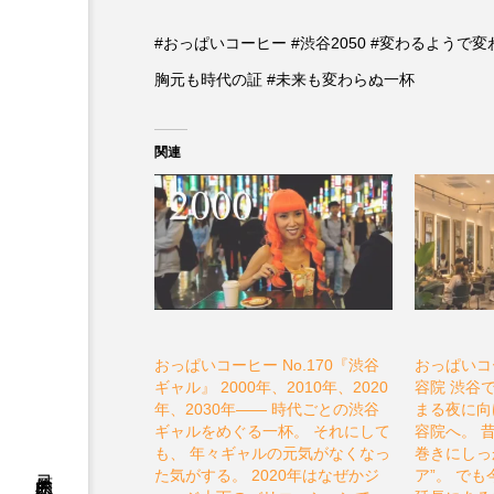
#おっぱいコーヒー #渋谷2050 #変わるようで変
胸元も時代の証 #未来も変わらぬ一杯
関連
おっぱいコーヒー No.170『渋谷
おっぱいコー
ギャル』 2000年、2010年、2020
容院 渋谷
年、2030年―― 時代ごとの渋谷
まる夜に向
ギャルをめぐる一杯。 それにして
容院へ。 
も、 年々ギャルの元気がなくなっ
巻きにしっ
た気がする。 2020年はなぜかジ
ア”。 で