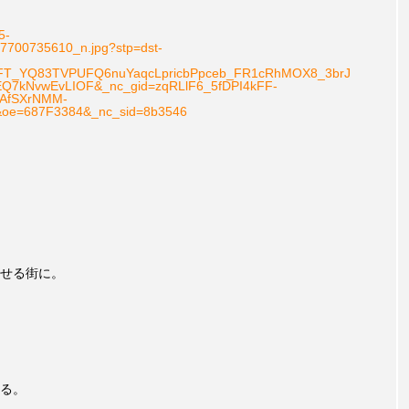
5-
700735610_n.jpg?stp=dst-
2QFT_YQ83TVPUFQ6nuYaqcLpricbPpceb_FR1cRhMOX8_3brJ
Q7kNvwEvLIOF&_nc_gid=zqRLlF6_5fDPI4kFF-
AfSXrNMM-
oe=687F3384&_nc_sid=8b3546
せる街に。
る。