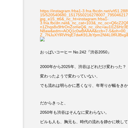
https://instagram.frba1-3.fna.fbcdn.net/v/t51.288
15/520540680_1517550216278007_7950462177
jpg_e15_tt6&_nc_ht=instagram.frba1-
3.fna.fbcdn.net&_nc_cat=103&_nc_oc=Q6cZ
n1Zhqs8x9HrOnZomeQ&_nc_ohc=au1l1Z6Hz3E
N8aw&edm=AOQ1c0wBAAAA&ccb=7-5&oh=00_
Z_7NJuXYlRVHqE7dwK91JbYpm2Nl4L0fRJBxg&
おっぱいコーヒー No.242『渋谷2050』
2000年から2025年、渋谷はどれだけ変わった？
変わったようで変わっていない、
でも流れは明らかに悪くなり、年寄りが幅をきか
だからきっと、
2050年も渋谷はそんなに変わらない。
ビルも人も、胸元も、時代の流れを静かに映して