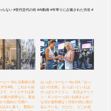
わらない #世代交代の街 #AI動画 #年寄りに占拠された渋谷 #
ヒー 941 出勤前の美
おっぱいコーヒー No.204『おっ
で夕方4時。 これから始
ぱいの元祖』 おっぱいといえば、
けて、ケイコママは美
やっぱりマリリン。 今日はマリリ
昔の夜の世界なら、夜会
ン・モンローっぽいお姉さんが、
かり固めた“出勤ヘ
なぜか違和感なく渋谷の街に溶け
も今は少し違う。 普段の
込んでいる。 だけど、 どこか悲