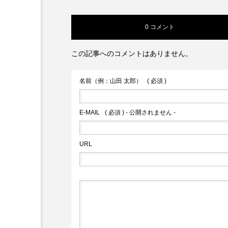
というお姉さんが登場。 コ
ーヒーはインスタントで
0 コメント
も、 お…
この記事へのコメントはありません。
名前（例：山田 太郎）
( 必須 )
E-MAIL
( 必須 ) - 公開されません -
URL