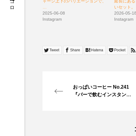
松原充久的ココロ
ャージ上下のバリエーションで、
延長にある
…
いセット。
2025-06-08
2026-05-1
Instagram
Instagram
Tweet
Share
Hatena
Pocket
おっぱいコーヒー No.241
『バーで飲むインスタン
ト』 窓から外が見えるバ
ー。 そこに、理想の女性を
お願いしてみたら―― 絶妙
に派手なようで、 よく見る
と**もしかして地味かも？**