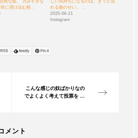
自然な髪。 力みすぎな
しい気持ちになるのは、きっと流
 街に溶け込む軽…
れる曲のせい。 …
8
2025-06-21
Instagram
RSS
feedly
Pin it
￼ こんな感じの奴ばかりなの
でよくよく考えて投票を 理
想の選挙制度考えてみた htt
ps://justice.salon/?p=212
コメント