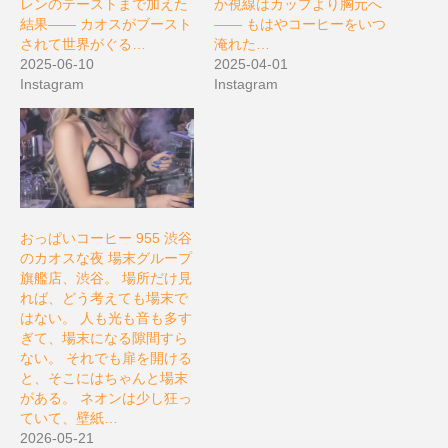
レンのテーストまで加えた
か視線はカップより胸元へ
結果―― カオスがブースト
―― もはやコーヒーをいつ
されて世界がぐる…
淹れた…
2025-06-10
2025-04-01
Instagram
Instagram
おっぱいコーヒー 955 渋谷
のカオスな夜 場末グループ
旗艦店、渋谷。 場所だけ見
れば、どう考えても場末で
はない。 人も光も音も多す
ぎて、場末になる隙間すら
ない。 それでも扉を開ける
と、そこにはちゃんと場末
がある。 ネオンは少し狂っ
ていて、壁紙…
2026-05-21