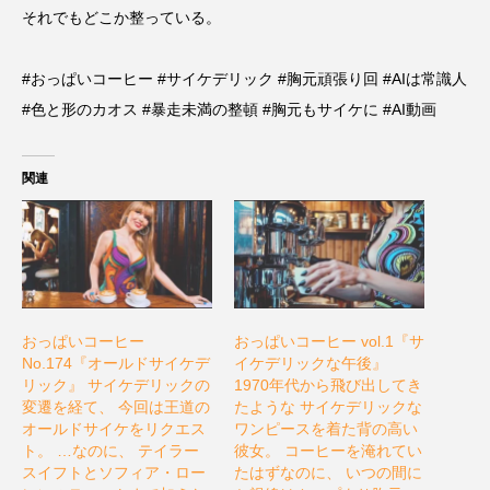
それでもどこか整っている。
#おっぱいコーヒー #サイケデリック #胸元頑張り回 #AIは常識人
#色と形のカオス #暴走未満の整頓 #胸元もサイケに #AI動画
関連
おっぱいコーヒー
おっぱいコーヒー vol.1『サ
No.174『オールドサイケデ
イケデリックな午後』
リック』 サイケデリックの
1970年代から飛び出してき
変遷を経て、 今回は王道の
たような サイケデリックな
オールドサイケをリクエス
ワンピースを着た背の高い
ト。 …なのに、 テイラー
彼女。 コーヒーを淹れてい
スイフトとソフィア・ロー
たはずなのに、 いつの間に