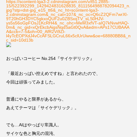
https://scontent-lga3-2.cdninstagram.com/v/t51.2885-
15/522392299_1429424831628835_8111564988782094423_n.
jpg?stp=dst-jpg_e15_tt6&_nc_ht=scontent-lga3-
2.cdninstagram.com&_nc_cat=107&_nc_oc=Q6cZ2QFm7wrXI-
9T20hGH3DYC5gkxoQUF2u0ZBSxqTV_sLS0HJV-
ys5s56oGpFOsJ1KcRH4&_nc_ohc=MeM3xfVT-aIQ7kNvwHAQ-
0m&_nc_gid=xQrEkcbAigsNqdSaGt0QvA&edm=APs17CUBAAA
A&ccb=7-5&oh=00_AfR2Vi9Zl-
l4yTcEOPXdJ4vCcAFSLGCruL66x5clUrUiww&oe=68880BB8&_n
c_sid=10d13b
おっぱいコーヒー No.254『サイケデリック』
「最近おっぱい控えめですね」と言われたので、
今回は頑張ってみました。
普通にやると限界があるから、
あえてテーマは「サイケデリック」。
でも…AIはやっぱり常識人。
サイケな色と胸元の混沌、