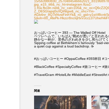
15/563980830_2570484546662021_8319689784
jpg_e15_tt6&_nc_ht=instagram.ftza1-
1.fna.fbcdn.net&_nc_cat=105&_nc_oc=Q6cZ
Z_D6SGIapq0sXQiNtgw&_nc_ohc=Ym-
AGb4nr_8Q7kNvwFinhYk&_nc_gid=y1wVl8cnk
5&oh=00_AfePk-Hkzcr8ncIqHxVJccL07UheH4i
おっぱいコーヒー 393 — The Walled Off Hotel
ベツレヘムで、いちばん“眺めが悪い”と言われ
静かな一杯が、景色のざわめきを少し和らげてく
Sipping coffee at Bethlehem’s famously “bad-vi
a quiet cup against a loud backdrop. ☕️
#おっぱいコーヒー #OppaiCoffee #393杯目 #コーヒー 
#BlackCoffee #SpecialtyCoffee #旅コーヒー #旅ログ
#TravelGram #HotelLife #MiddleEast #Stree
関連