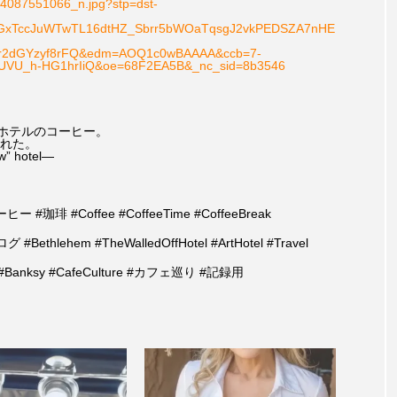
087551066_n.jpg?stp=dst-
2QGxTccJuWTwTL16dtHZ_Sbrr5bWOaTqsgJ2vkPEDSZA7nHE
Sr2dGYzyf8rFQ&edm=AOQ1c0wBAAAA&ccb=7-
FUVU_h-HG1hrIiQ&oe=68F2EA5B&_nc_sid=8b3546
るホテルのコーヒー。
れた。
ew” hotel—
#珈琲 #Coffee #CoffeeTime #CoffeeBreak
 #Bethlehem #TheWalledOffHotel #ArtHotel #Travel
tArt #Banksy #CafeCulture #カフェ巡り #記録用