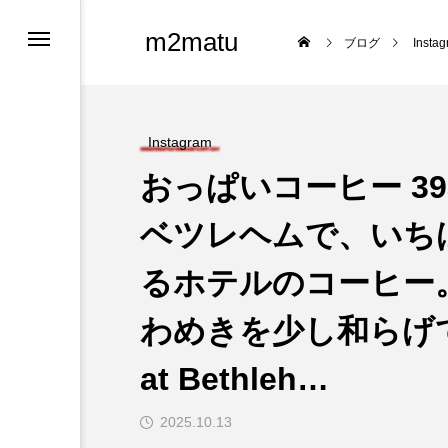
m2matu
ブログ
Insta
Instagram
おっぱいコーヒー 393 — 
ベツレヘムで、いち
るホテルのコーヒー
ロフィール
わめきを少し和らげてくれ
ツ
at Bethleh…
2025.10.13