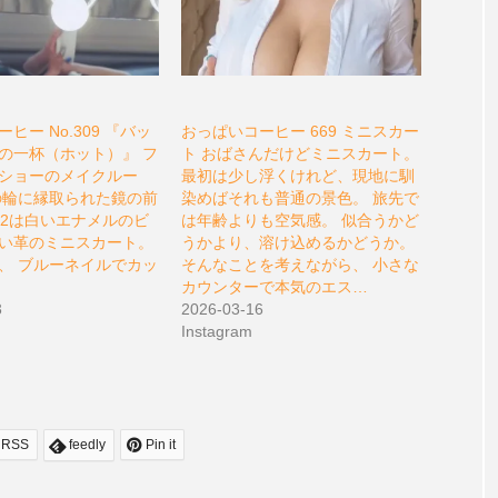
ヒー No.309 『バッ
おっぱいコーヒー 669 ミニスカー
の一杯（ホット）』 フ
ト おばさんだけどミニスカート。
ショーのメイクルー
最初は少し浮くけれど、現地に馴
の輪に縁取られた鏡の前
染めばそれも普通の景色。 旅先で
s J2は白いエナメルのビ
は年齢よりも空気感。 似合うかど
い革のミニスカート。
うかより、溶け込めるかどうか。
、 ブルーネイルでカッ
そんなことを考えながら、 小さな
カウンターで本気のエス…
3
2026-03-16
Instagram
RSS
feedly
Pin it