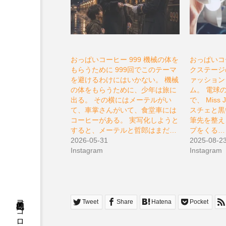
おっぱいコーヒー 999 機械の体を
おっぱいコー
もらうために 999回でこのテーマ
クステージ
を避けるわけにはいかない。 機械
ァッション
の体をもらうために、少年は旅に
ム。 電球
出る。 その横にはメーテルがい
で、 Mis
て、車掌さんがいて、食堂車には
スチェと黒
コーヒーがある。 実写化しようと
筆先を整え
すると、メーテルと哲郎はまだ…
プをくる…
2026-05-31
2025-08-2
Instagram
Instagram
松原充久的ココロ
Tweet
Share
Hatena
Pocket