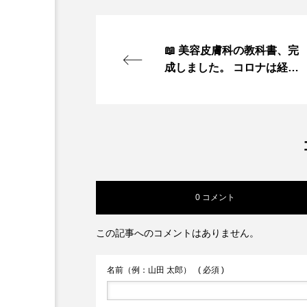
📖 美容皮膚科の教科書、完
成しました。 コロナは経済
も、生き方も、大きく変え
ました。 飲食のメニュー撮
影、 大型カタログの撮影、
そして「なくならない」と
思っていた葬儀の撮影すら
消えました。 その大転換の
中で、 美容医療・美容皮膚
0 コメント
科の広告制作の仕事を…
この記事へのコメントはありません。
名前（例：山田 太郎）
( 必須 )