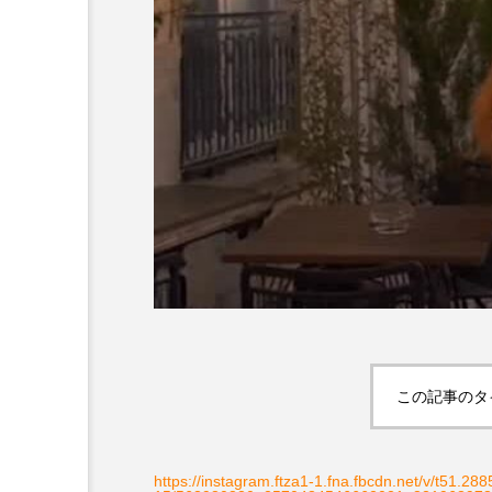
この記事のタ
https://instagram.ftza1-1.fna.fbcdn.net/v/t51.288