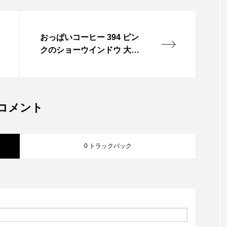
おっぱいコーヒー 394 ピン
クのショーウインドウ 大
阪・心斎橋のアーケード。
ピンクのショーウインドウ
が主役のはずだったのに、
その前に立つお姉さんの衣
コメント
装が強すぎて、 視線も意識
もそっちへ持っていかれ
る。 街の色より、人のほう
0 トラックバック
が鮮やかだっ…