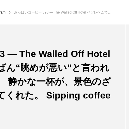
gram
おっぱいコーヒー 393 — The Walled Off Hotel ベツレヘムで、いちばん“眺めが悪い”と言われるホテルのコーヒー。 静かな一杯が、景色のざわめきを少し和らげてくれた。 Sipping coffee at Bethleh…
The Walled Off Hotel
ばん“眺めが悪い”と言われ
。 静かな一杯が、景色のざ
た。 Sipping coffee