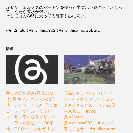
なぜか、エルメスのバーキンを持った半ズボン姿のおじさんっ
て、やたら香水が強い。
そして白のG63に乗ってる確率も妙に高い。
@m2matu @michihisa902 @michihisa.matsubara
関連
香りの話の続き(写真はAI
収録はトラブルだらけ、こ
作) 男性フレグランスの歴
こから苦難がやってくる メ
代トレンド🇯🇵 90年代：エ
タキンさんと久しぶり #1日
ゴイストやウルトラマリ
を30秒に ⠀ #vlog⠀
ン、サムライなどマリン＆
@m2matu ⠀
シトラスが大ヒット 00年
@michihisa902 ⠀ #マツバ
代：CK One、ブルガリ プ
ラミチヒサ ⠀ #studioquartz