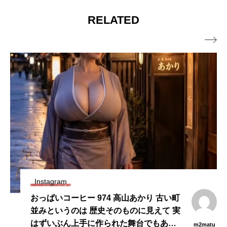
RELATED

Instagram
おっぱいコーヒー 974 高山あかり 古い町
並みというのは 歴史そのものに見えて 実
はずいぶん上手に作られた舞台でもあ
な
m2matu