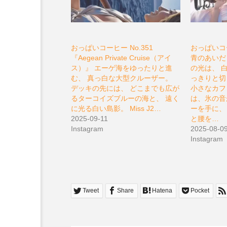
おっぱいコーヒー No.351
おっぱいコー
『Aegean Private Cruise（アイ
青のあいだ
ス）』 エーゲ海をゆったりと進
の光は、 
む、 真っ白な大型クルーザー。
っきりと切
デッキの先には、 どこまでも広が
小さなカフェ
るターコイズブルーの海と、 遠く
は、氷の音
に光る白い島影。 Miss J2…
ーを手に、
2025-09-11
と腰を…
Instagram
2025-08-0
Instagram
Tweet
Share
Hatena
Pocket