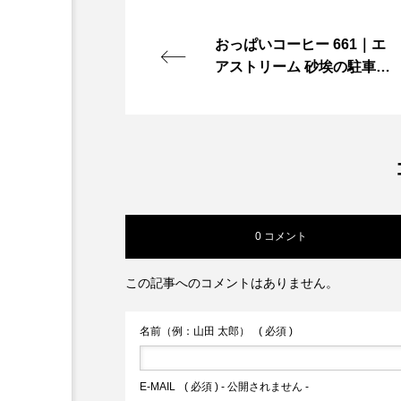
おっぱいコーヒー 661｜エ
アストリーム 砂埃の駐車場
に 古いエアストリームが一
台。 キャンピングカーでは
ない。 ここが、彼女の家。
ごく普通の、 むしろおとな
しいくらいの 静かな女性が
住んでいる。 朝はゆっくり
扉を開けて 小さなバーナー
0 コメント
で湯を沸か…
この記事へのコメントはありません。
名前（例：山田 太郎）
( 必須 )
E-MAIL
( 必須 ) - 公開されません -