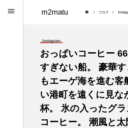
m2matu
ブログ
Insta
Instagram
おっぱいコーヒー 6
すぎない船。 豪華す
もエーゲ海を進む客船
ロフィール
い港町を遠くに見な
ツ
杯。 氷の入ったグラ
コーヒー。 潮風と太