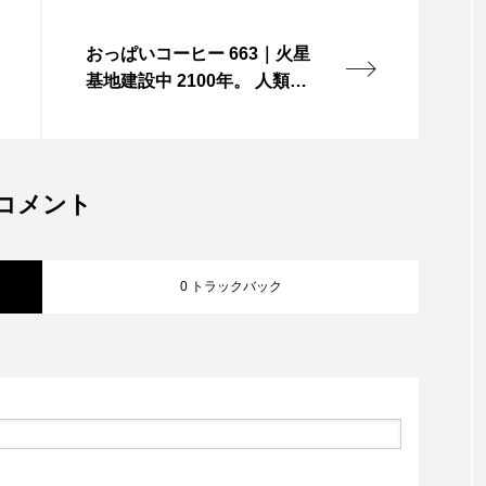
おっぱいコーヒー 663｜火星
基地建設中 2100年。 人類は
ついに火星まで来た。 赤い
砂の平原に 基地のドームが
少しずつ建ち始める。 建設
は最先端。 ロボット、AI、
コメント
軌道輸送。 技術は驚くほど
進歩した。 でもコーヒーだ
けは なぜか昔のまま。 …
0 トラックバック