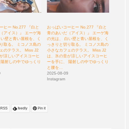
ヒー No.277 『白と
おっぱいコーヒー No.277 『白と
（アイス）』 エーゲ海
青のあいだ（アイス）』 エーゲ海
白い壁と青い屋根を、く
の光は、 白い壁と青い屋根を、く
り取る。 ミコノス島の
っきりと切り取る。 ミコノス島の
のテラス。 Miss J2
小さなカフェのテラス。 Miss J2
が涼しいアイスコーヒ
は、氷の音が涼しいアイスコーヒ
 陽射しの中でゆっくり
ーを手に、 陽射しの中でゆっくり
と腰を…
9
2025-08-09
Instagram
RSS
feedly
Pin it