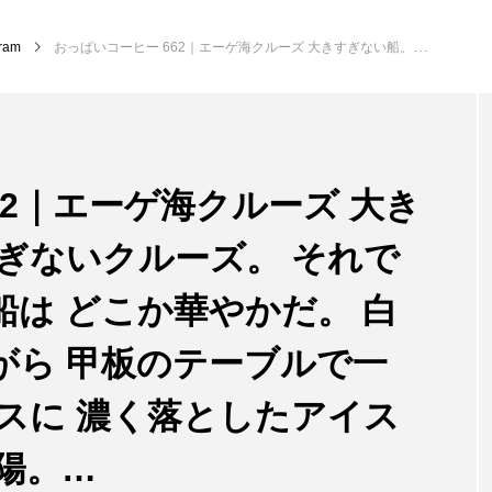
gram
おっぱいコーヒー 662｜エーゲ海クルーズ 大きすぎない船。 豪華すぎないクルーズ。 それでもエーゲ海を進む客船は どこか華やかだ。 白い港町を遠くに見ながら 甲板のテーブルで一杯。 氷の入ったグラスに 濃く落としたアイスコーヒー。 潮風と太陽。…
62｜エーゲ海クルーズ 大き
ぎないクルーズ。 それで
は どこか華やかだ。 白
がら 甲板のテーブルで一
スに 濃く落としたアイス
陽。…