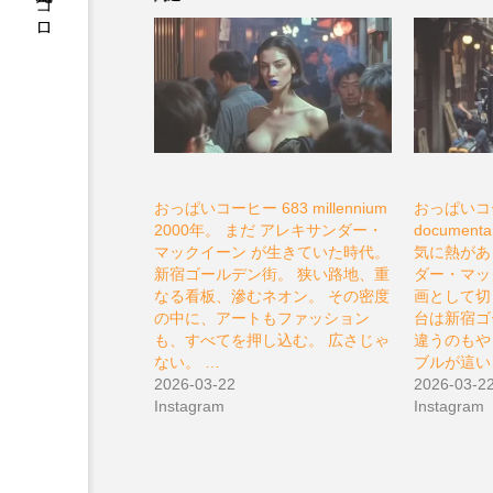
松原充久的ココロ
おっぱいコーヒー 683 millennium
おっぱいコー
2000年。 まだ アレキサンダー・
document
マックイーン が生きていた時代。
気に熱があ
新宿ゴールデン街。 狭い路地、重
ダー・マッ
なる看板、滲むネオン。 その密度
画として切
の中に、アートもファッション
台は新宿ゴ
も、すべてを押し込む。 広さじゃ
違うのもや
ない。 …
ブルが這い
2026-03-22
2026-03-2
Instagram
Instagram