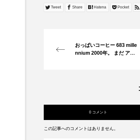
Tweet
Share
Hatena
Pocket
おっぱいコーヒー 683 mille
nnium 2000年。 まだ アレ
キサンダー・マックイーン
が生きていた時代。 新宿ゴ
ールデン街。 狭い路地、重
なる看板、滲むネオン。 そ
の密度の中に、アートもフ
ァッションも、すべてを押
し込む。 広さじゃない。 …
0 コメント
この記事へのコメントはありません。