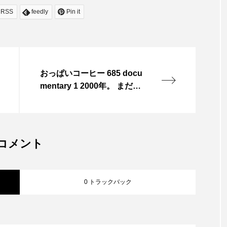
RSS
feedly
Pin it
おっぱいコーヒー 685 docu
mentary 1 2000年。 まだ空
気に熱があった時代。 アレ
キサンダー・マックイーン
のショーを 映画として切り
取るという試み。 舞台は新
コメント
宿ゴールデン街。 人がすれ
違うのもやっとの細い路
地。 ケーブルが這い、 …
0 トラックバック