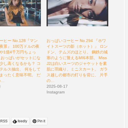
ヒー No.128『マン
おっぱいコーヒー No.294 『ホワ
夜景』 100万ドルの夜
イトスーツの影（ホット）』 ロン
や1億4千万円ちょっ
ドン、テムズのほとり。 鋼鉄の城
、おっぱいがセットにな
塞のように聳えるMI6本部。 Miss
少し高くなるかも？ コ
J2は白いスーツのジャケットを素
テルス抽出、 何をして
肌に羽織り、ミニスカート。 ガラ
まったく意味不明。 だ
ス越しの都市の灯りを背に、 片手
の…
の…
3
2025-08-17
Instagram
RSS
feedly
Pin it