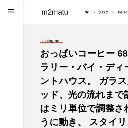
m2matu
ブログ
Insta
Instagram
おっぱいコーヒー 6
ラリー・バイ・ディ
ントハウス。 ガラ
ロフィール
ッド、光の流れまで
ツ
はミリ単位で調整さ
うに動き、 スタイ