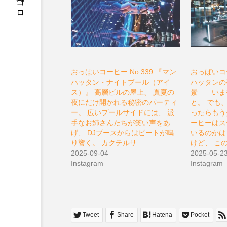
松原充久的ココロ
おっぱいコーヒー No.339 『マン
おっぱいコー
ハッタン・ナイトプール（アイ
ハッタンの
ス）』 高層ビルの屋上、 真夏の
景――いま
夜にだけ開かれる秘密のパーティ
と。 でも
ー。 広いプールサイドには、 派
ったらもう
手なお姉さんたちが笑い声をあ
ーヒーはス
げ、 DJブースからはビートが鳴
いるのかは
り響く。 カクテルサ…
けど、 こ
2025-09-04
2025-05-2
Instagram
Instagram
Tweet
Share
Hatena
Pocket