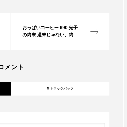
おっぱいコーヒー 690 光子
の終末 週末じゃない、終
末。 光の速度で、すべては
崩れる。 中東では炎が上が
り、 エネルギーは武器にな
り、 経済は静かに音を立て
コメント
て壊れていく。 アメリカは
揺れ、 日本は耐え、 フラン
スは語り、 イランは燃えて
0 トラックバック
いる。 遠…