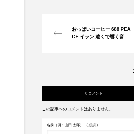
おっぱいコーヒー 688 PEA
CE イラン 遠くで響く音
と、 目の前で立ち上るコー
ヒーの湯気。 同じ世界のは
ずなのに、 あまりにも違う
温度。 コーヒーは争わな
い。 ただ、人の手の中で静
かに温もる。 どこか遠く
で、 誰かが傷つき、誰かが
0 コメント
失われていく…
この記事へのコメントはありません。
名前（例：山田 太郎）
( 必須 )