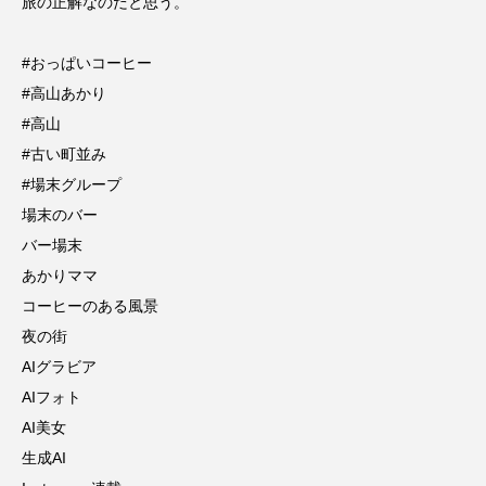
旅の正解なのだと思う。
#おっぱいコーヒー
#高山あかり
#高山
#古い町並み
#場末グループ
場末のバー
バー場末
あかりママ
コーヒーのある風景
夜の街
AIグラビア
AIフォト
AI美女
生成AI