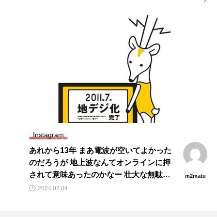
Instagram
あれから13年 まあ電波が空いてよかった
のだろうが 地上波なんてオンラインに押
されて意味あったのかなー 壮大な無駄遣
m2matu
いに思える 人は変えられない #地デジ化
2024.07.04