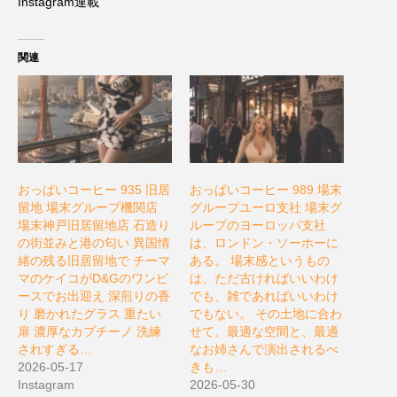
Instagram連載
関連
おっぱいコーヒー 935 旧居
おっぱいコーヒー 989 場末
留地 場末グループ機関店
グループユーロ支社 場末グ
場末神戸旧居留地店 石造り
ループのヨーロッパ支社
の街並みと港の匂い 異国情
は、ロンドン・ソーホーに
緒の残る旧居留地で チーマ
ある。 場末感というもの
マのケイコがD&Gのワンピ
は、ただ古ければいいわけ
ースでお出迎え 深煎りの香
でも、雑であればいいわけ
り 磨かれたグラス 重たい
でもない。 その土地に合わ
扉 濃厚なカプチーノ 洗練
せて、最適な空間と、最適
されすぎる…
なお姉さんで演出されるべ
2026-05-17
きも…
Instagram
2026-05-30