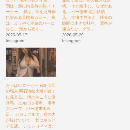
る バー場末ハムノイ店。
並んで走る、あの巨大な鉄
朝は、漁に出る前の熱いコ
橋。 その途中に、なぜかあ
ーヒー。 昼は、冷えた身体
る。 バー場末 淀川鉄橋
に染みる英国風カレー。 夜
店。 空撮で見ると、鉄骨の
は、ようやく本命のバーに
隙間に小さな灯り。 電車が
なる。 海から吹く…
通るたび、グラ…
2026-05-17
2026-05-20
Instagram
Instagram
おっぱいコーヒー 959 明石
の場末 明石海峡大橋が遠く
に見える。 海の向こうに淡
路島、足元には場末。 場末
グループ、バー場末明石
店。 カジュアルで、肩の力
が抜けていて、 妙にホッと
する店。 ジュンコママは、