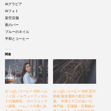
AIグラビア
AIフォト
架空店舗
夜のバー
ブルーのネイル
平和とコーヒー
関連
おっぱいコーヒー 939 ハム
おっぱいコーヒー 948 淀川
ノイ店 ノルウェーフィヨル
鉄橋 阪急電鉄の新淀川橋
ドの漁師街。 ローフォンテ
梁。 中津と十三のあいだ、
ン諸島、ハムノイの港にあ
神戸線・宝塚線・京都線が