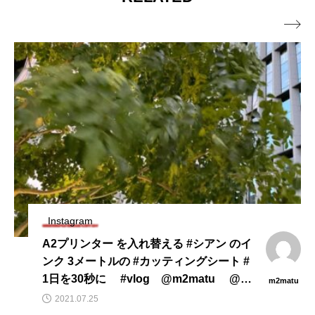

Instagram
A2プリンター を入れ替える #シアン のイ
ンク 3メートルの #カッティングシート #
1日を30秒に ⠀ #vlog⠀ @m2matu ⠀ @m
m2matu
ichihisa902 ⠀ #マツバラミチヒサ
2021.07.25