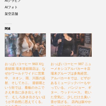
AIグラビア
AIフォト
架空店舗
関連
おっぱいコーヒー 960 Xな
おっぱいコーヒー 987 ニュ
道頓堀 場末道頓堀店は、な
ーメキシコアルバカーキ店
ぜかワールドワイドに営業
場末グループは多角経営。
中。 ネオン、雨、川面の反
アルバカーキでは、ピザが
射、そしてカニ。 道頓堀と
あるミュージックバーもや
いう街では、看板のカニで
っている。 バンジョー、ギ
さえ本当に歩き出しそう
ター、ウッドベース。 乾い
で、 むしろ歩き出さないほ
た空気に、少しだけ土臭い
うが不自然に思えてくる。
音が混ざる。 店内は賑やか