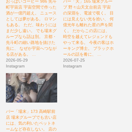
おっぱいコーヒー 986 先斗
バー「天」165 場末グルー
町宇宙店 宇宙空間で作った
プ 野々山天文台前店 宇宙
酒が一億円超え。 ニュース
の深淵を、電波で覗く。 目
としては夢がある。 ロマン
には見えない光を拾い、 何
もある。 ただ、味わうには
億光年も離れた星の声を聞
まだ少し遠い。 でも場末グ
く。 だからこの店には、
ループなら話は別。 京都・
時空を越えてレジェンドも
先斗町の細い路地を抜けた
やって来る。 今夜の客はホ
先に、 なぜか宇宙へつなが
ーキング博士。 ブラックホ
る店がある。 …
ールの話を肴に、 …
2026-05-29
2026-07-25
Instagram
Instagram
バー「場末」173 高崎駅前
店 場末グループでも古い店
には、気の利いたペットネ
ームなど存在しない。 店の