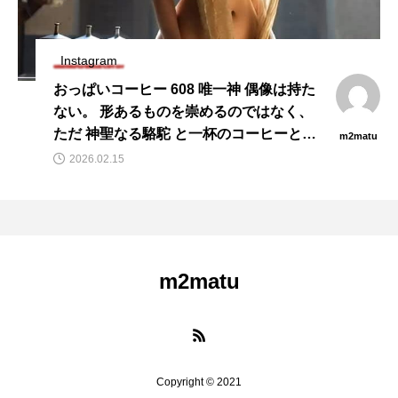
Instagram
おっぱいコーヒー 608 唯一神 偶像は持た
ない。 形あるものを崇めるのではなく、
ただ 神聖なる駱駝 と一杯のコーヒーとと
m2matu
もにある時間を尊ぶ。 砂漠の静寂のよう
2026.02.15
な空間。 余計な装飾はなく、 高価な祭壇
もない。 あるのは、 ゆっくりと歩く駱駝
の呼吸と…
m2matu
Copyright © 2021