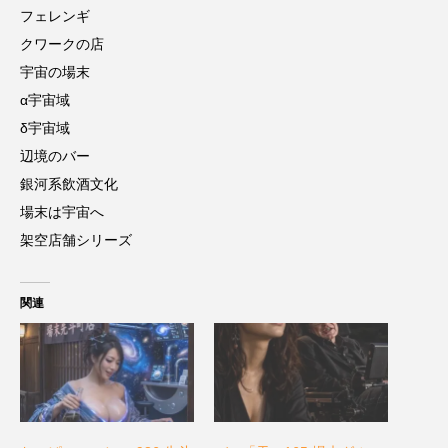
フェレンギ
クワークの店
宇宙の場末
α宇宙域
δ宇宙域
辺境のバー
銀河系飲酒文化
場末は宇宙へ
架空店舗シリーズ
関連