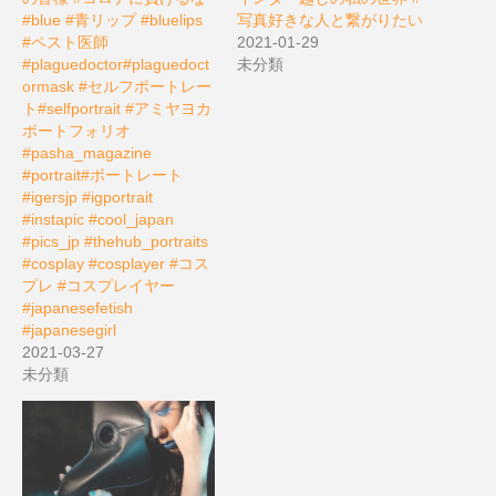
#blue #青リップ #bluelips
写真好きな人と繋がりたい
#ペスト医師
2021-01-29
#plaguedoctor#plaguedoct
未分類
ormask #セルフポートレー
ト#selfportrait #アミヤヨカ
ポートフォリオ
#pasha_magazine
#portrait#ポートレート
#igersjp #igportrait
#instapic #cool_japan
#pics_jp #thehub_portraits
#cosplay #cosplayer #コス
プレ #コスプレイヤー
#japanesefetish
#japanesegirl
2021-03-27
未分類