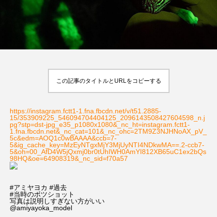
この記事のタイトルとURLをコピーする
https://instagram.fctt1-1.fna.fbcdn.net/v/t51.2885-
15/353909225_546094704404125_2096143508427604598_n.j
pg?stp=dst-jpg_e35_p1080x1080&_nc_ht=instagram.fctt1-
1.fna.fbcdn.net&_nc_cat=101&_nc_ohc=2TM9Z3NJHNoAX_pV_
5c&edm=AOQ1c0wBAAAA&ccb=7-
5&ig_cache_key=MzEyNTgxMjY3MjUyNTI4NDkwMA==.2-ccb7-
5&oh=00_AfD4W5jQxmj0br0tUhIWH0AmYI812XB65uC1ex2bQs
98HQ&oe=64908319&_nc_sid=f70a57
#アミヤヨカ #過去
#当時のボツショット
写真は説明しすぎない方がいい
@amiyayoka_model