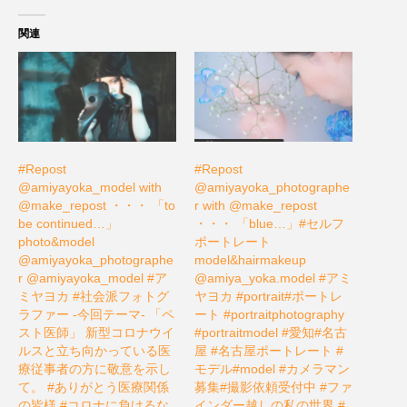
関連
#Repost
#Repost
@amiyayoka_model with
@amiyayoka_photographe
@make_repost ・・・ 「to
r with @make_repost
be continued…」
・・・ 「blue…」#セルフ
photo&model
ポートレート
@amiyayoka_photographe
model&hairmakeup
r @amiyayoka_model #ア
@amiya_yoka.model #アミ
ミヤヨカ #社会派フォトグ
ヤヨカ #portrait#ポートレ
ラファー -今回テーマ- 「ペ
ート #portraitphotography
スト医師」 新型コロナウイ
#portraitmodel #愛知#名古
ルスと立ち向かっている医
屋 #名古屋ポートレート #
療従事者の方に敬意を示し
モデル#model #カメラマン
て。 #ありがとう医療関係
募集#撮影依頼受付中 #ファ
の皆様 #コロナに負けるな
インダー越しの私の世界 #