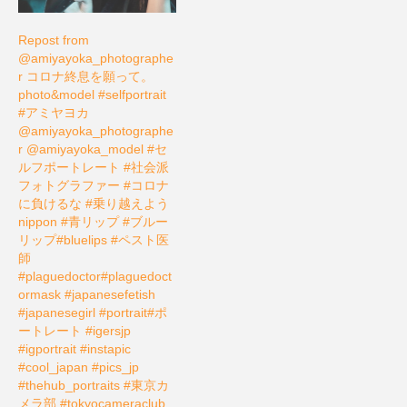
Repost from
@amiyayoka_photographe
r コロナ終息を願って。
photo&model #selfportrait
#アミヤヨカ
@amiyayoka_photographe
r @amiyayoka_model #セ
ルフポートレート #社会派
フォトグラファー #コロナ
に負けるな #乗り越えよう
nippon #青リップ #ブルー
リップ#bluelips #ペスト医
師
#plaguedoctor#plaguedoct
ormask #japanesefetish
#japanesegirl #portrait#ポ
ートレート #igersjp
#igportrait #instapic
#cool_japan #pics_jp
#thehub_portraits #東京カ
メラ部 #tokyocameraclub