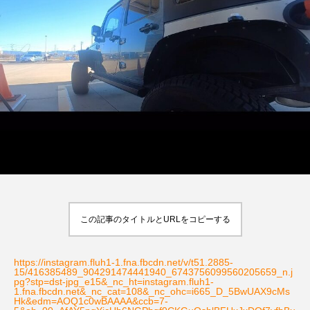
この記事のタイトルとURLをコピーする
https://instagram.fluh1-1.fna.fbcdn.net/v/t51.2885-
15/416385489_904291474441940_6743756099560205659_n.j
pg?stp=dst-jpg_e15&_nc_ht=instagram.fluh1-
1.fna.fbcdn.net&_nc_cat=108&_nc_ohc=i665_D_5BwUAX9cMs
Hk&edm=AOQ1c0wBAAAA&ccb=7-