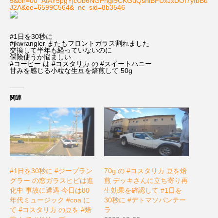
5&oh=00_AfAY5pgYjcUb6NGPhgf9CKGuQshlBFUxJxDOf7yfbBu
J2A&oe=6599C564&_nc_sid=8b3546
#1日を30秒に
#jkwrangler またもフロントガラス割れました
交換して半年も経っていないのに
保険使うか悩ましい
#コーヒー は #コスタリカ の #スイートハニー
甘みを感じる小粒な生豆を焙煎して 50g
関連
#1日を30秒に #ジープラン
70g の #コスタリカ 豆を焙
グラー の窓ガラスヒビは進
煎 デッキさんに立ち寄り再
化中 事故に遭遇 今日は80
生効果を確認して #1日を
年代ミュージック #coa に
30秒に #デトマソパンテー
て #コスタリカ の豆を #焙
ラ