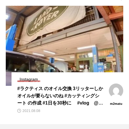
Instagram
#ラクティス のオイル交換 3リッターしか
オイルが要らないのね #カッティングシ
ート の作成 #1日を30秒に ⠀ #vlog⠀ @m
m2matu
2matu ⠀ @michihisa902 ⠀ #マツバラミ
2021.08.08
チヒサ