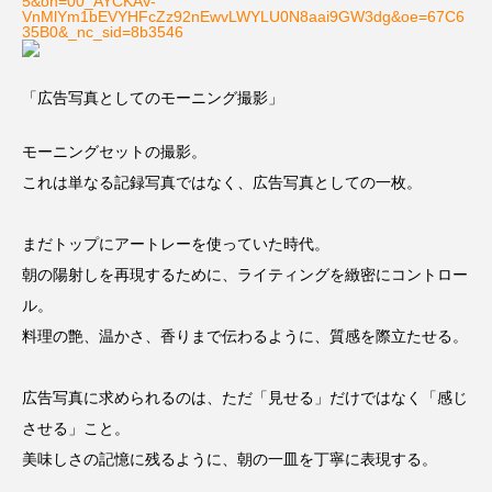
5&oh=00_AYCKAV-
VnMlYm1bEVYHFcZz92nEwvLWYLU0N8aai9GW3dg&oe=67C6
35B0&_nc_sid=8b3546
「広告写真としてのモーニング撮影」
モーニングセットの撮影。
これは単なる記録写真ではなく、広告写真としての一枚。
まだトップにアートレーを使っていた時代。
朝の陽射しを再現するために、ライティングを緻密にコントロー
ル。
料理の艶、温かさ、香りまで伝わるように、質感を際立たせる。
広告写真に求められるのは、ただ「見せる」だけではなく「感じ
させる」こと。
美味しさの記憶に残るように、朝の一皿を丁寧に表現する。