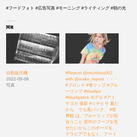
#フードフォト #広告写真 #モーニング #ライティング #朝の光
関連
自動販売機
#Repost @michihisa902
2022-09-08
with @make_repost ・・・
写真
#ブロンド #青リップ #ブル
ーリップ #bluelips
#bluelipstick モデル #アミ
ヤヨカ 撮影 #ミチヒサ 夏だ
から、でも黒バック、 #世
界観 は、ブルーリップが似
合うこと 背中のフーブを見
せたいからこのポーズを、
グラビアでもなく、アート