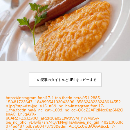
この記事のタイトルとURLをコピーする
https://instagram.fmnl17-1.fna.fbcdn.net/v/t51.2885-
15/481723647_18489954103042896_3586243233243614552_
n.jpg?stp=dst-jpg_e15_tt6&_nc_ht=instagram.fmnl17-
1.fna.fbcdn.net&_nc_cat=100&_nc_oc=Q6cZ2AFjdNxc6sp6N2Q
snAC_LhJgAYX-
p0ARZFZoJZv0O_aR2kz0a82LtW8VyM_hWMuSy-
o&_nc_ohc=yDIwIq7sn74Q7kNvgHsAhAe&_nc_gid=48213063fd
074ed487fbdb7e80473733&edm=AOQ1c0wBAAAA&ccb=7-