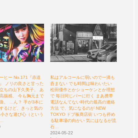
ヒー No.171『赤道
私はアルコールに弱いので一滴も
』 ノリの良さと甘った
呑まない でも時間は味わいたい
立ちの山下久美子。 あ
松田優作とかショーケンとか理想
高揚感、 今も胸元まで
で 毎日同じバーに行く まあ携帯
曲。 …ん？ 手が3本に
電話なんてない時代の最高の連絡
するけど、きっと気の
方法 で、気になるのが NEW
Iの小さな遊び心（という
TOKYO ドブ板商店街 いつも停め
…
る駐車場の向かい 気にはなるが流
9
石…
2024-05-22