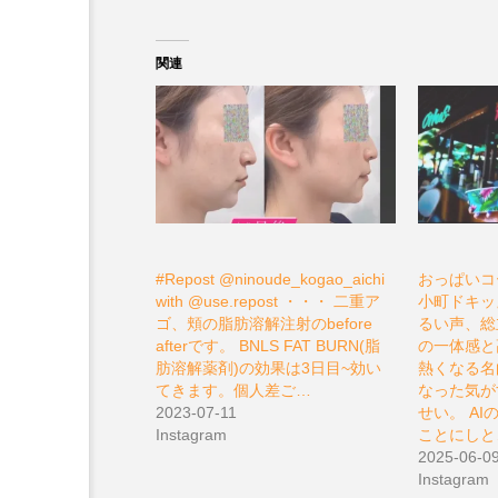
関連
#Repost @ninoude_kogao_aichi
おっぱいコー
with @use.repost ・・・ 二重ア
小町ドキッ
ゴ、頬の脂肪溶解注射のbefore
るい声、総
afterです。 BNLS FAT BURN(脂
の一体感と
肪溶解薬剤)の効果は3日目~効い
熱くなる名
てきます。個人差ご…
なった気が
2023-07-11
せい。 A
Instagram
ことにしと
2025-06-0
Instagram