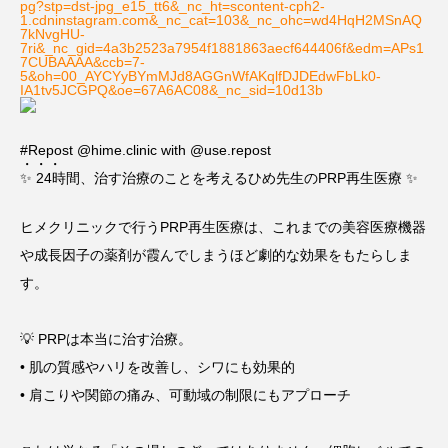
pg?stp=dst-jpg_e15_tt6&_nc_ht=scontent-cph2-
1.cdninstagram.com&_nc_cat=103&_nc_ohc=wd4HqH2MSnAQ
7kNvgHU-
7ri&_nc_gid=4a3b2523a7954f1881863aecf644406f&edm=APs1
7CUBAAAA&ccb=7-
5&oh=00_AYCYyBYmMJd8AGGnWfAKqlfDJDEdwFbLk0-
IA1tv5JCGPQ&oe=67A6AC08&_nc_sid=10d13b
#Repost @hime.clinic with @use.repost
・・・
✨ 24時間、治す治療のことを考えるひめ先生のPRP再生医療 ✨
ヒメクリニックで行うPRP再生医療は、これまでの美容医療機器
や成長因子の薬剤が霞んでしまうほど劇的な効果をもたらしま
す。
💡 PRPは本当に治す治療。
• 肌の質感やハリを改善し、シワにも効果的
• 肩こりや関節の痛み、可動域の制限にもアプローチ