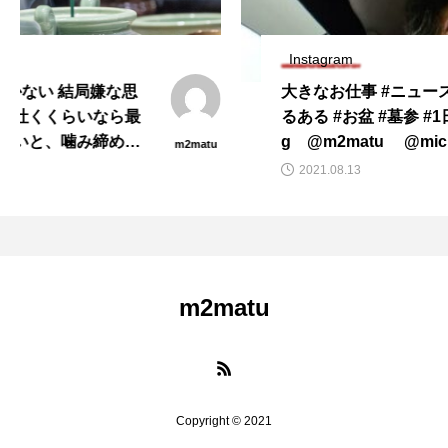
Instagram
大きなお仕事 #ニュースリリース #長男あ
るある #お盆 #墓参 #1日を30秒に ⠀ #vlo
g⠀ @m2matu ⠀ @michihisa902 ⠀ #マ
atu
m2matu
ツバラミチヒサ
2021.08.13
m2matu
Copyright © 2021