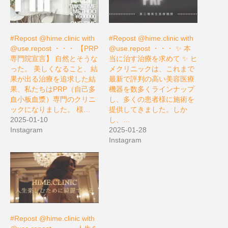
#Repost @hime.clinic with
#Repost @hime.clinic with
@use.repost ・・・ 【PRP
@use.repost ・・・ ✨ 本
専門院宣言】 自然とそうな
当に治す治療を求めて ✨ ヒ
った。 美しくなること、結
メクリニックは、これまで
果が出る治療を追求した結
最新で評判の高い美容医療
果、私たちはPRP（自己多
機器を数多くラインナップ
血小板血漿）専門のクリニ
し、多くの患者様に施術を
ックになりました。 様…
提供してきました。しか
2025-01-10
し、…
Instagram
2025-01-28
Instagram
#Repost @hime.clinic with